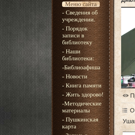
Диал
Меню сайта
- Сведения об
учреждении.
- Порядок
записи в
библиотеку
- Наши
библиотеки:
-Библиоафиша
- Новости
- Книга памяти
- Жить здорово!
П
-Методические
О
материалы
- Пушкинская
Уша
карта