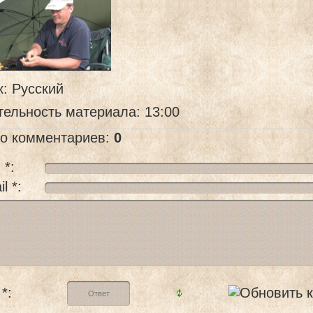
к
: Русский
тельность материала
: 13:00
го комментариев
:
0
 *:
l *:
*: