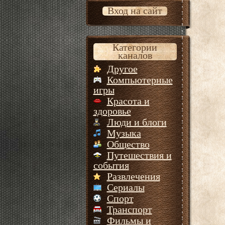
Вход на сайт
Категории
каналов
Другое
Компьютерные
игры
Красота и
здоровье
Люди и блоги
Музыка
Общество
Путешествия и
события
Развлечения
Сериалы
Спорт
Транспорт
Фильмы и