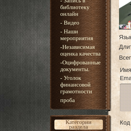
- Запись в
библиотеку
онлайн
- Видео
- Наши
Язы
мероприятия
-Независимая
Дли
оценка качества
Все
-Оцифрованные
документы.
Имя
- Уголок
Emai
финансовой
грамотности
проба
Категории
Код 
раздела