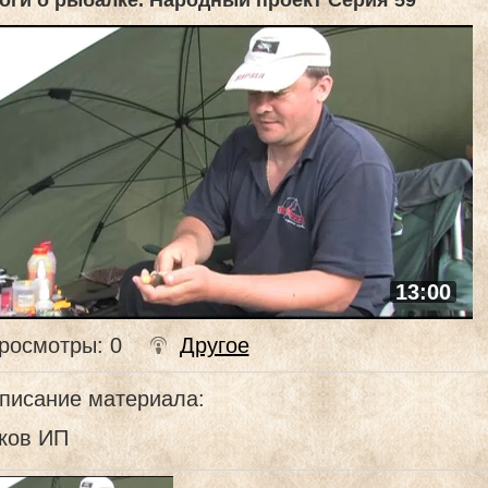
оги о рыбалке. Народный проект Серия 59
13:00
росмотры
: 0
Другое
писание материала
:
ков ИП