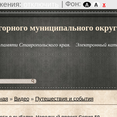
|
Фон:
жения:
отключить
x
A
A
горного муниципального округ
 памяти Ставропольского края.
Электронный кат
ная
»
Видео
»
Путешествия и события