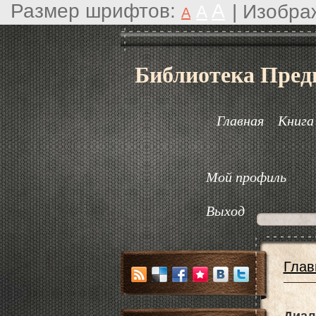
Размер шрифтов:
A
|
Изобра
A
A
Библиотека Пред
Главная
Книга
Мой профиль
Выход
Глав