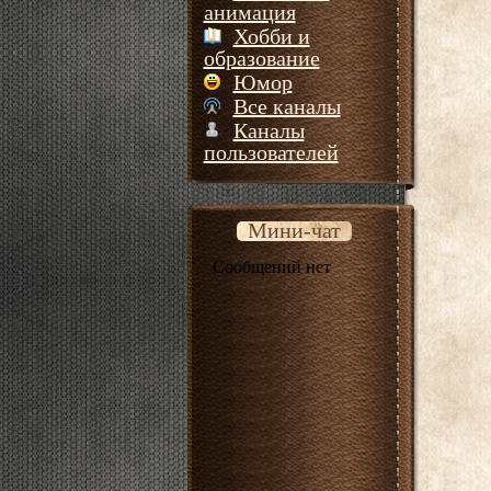
анимация
Хобби и
образование
Юмор
Все каналы
Каналы
пользователей
Мини-чат