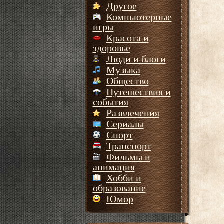
Другое
Компьютерные
игры
Красота и
здоровье
Люди и блоги
Музыка
Общество
Путешествия и
события
Развлечения
Сериалы
Спорт
Транспорт
Фильмы и
анимация
Хобби и
образование
Юмор