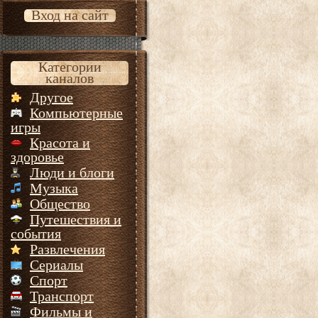
Вход на сайт
Категории
каналов
Другое
Компьютерные
игры
Красота и
здоровье
Люди и блоги
Музыка
Общество
Путешествия и
события
Развлечения
Сериалы
Спорт
Транспорт
Фильмы и