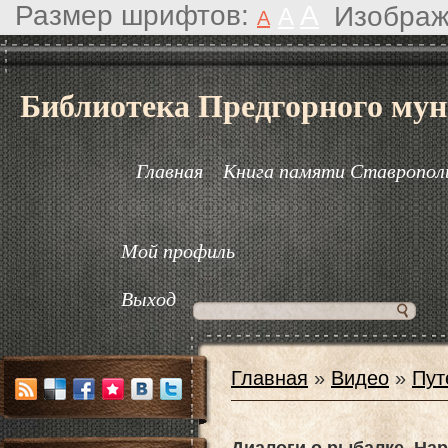
Размер шрифтов:
A
Изображ
A
A
Библиотека Предгорного мун
Главная
Книга памяти Ставрополь
Мой профиль
Выход
Главная
»
Видео
»
Пут