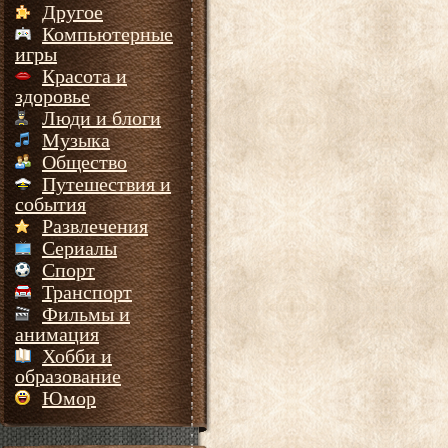
Другое
Компьютерные
игры
Красота и
здоровье
Люди и блоги
Музыка
Общество
Путешествия и
события
Развлечения
Сериалы
Спорт
Транспорт
Фильмы и
анимация
Хобби и
образование
Юмор