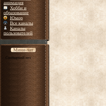
анимация
Хобби и
образование
Юмор
Все каналы
Каналы
пользователей
Мини-чат