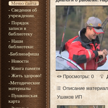
Диалоги о рыбалке. На
Меню сайта
- Сведения об
учреждении.
- Порядок
записи в
библиотеку
- Наши
библиотеки:
-Библиоафиша
- Новости
- Книга памяти
- Жить здорово!
Просмотры
: 0
-Методические
Описание материал
материалы
- Пушкинская
Ушаков ИП
карта