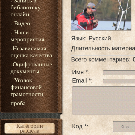
- Запись в
библиотеку
онлайн
- Видео
- Наши
Язык
: Русский
мероприятия
-Независимая
Длительность матери
оценка качества
Всего комментариев
:
-Оцифрованные
документы.
Имя *:
- Уголок
Email *:
финансовой
грамотности
проба
Категории
Код *:
раздела