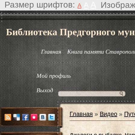
Размер шрифтов:
A
Изображ
A
A
Библиотека Предгорного мун
Главная
Книга памяти Ставрополь
Мой профиль
Выход
Главная
»
Видео
»
Пут