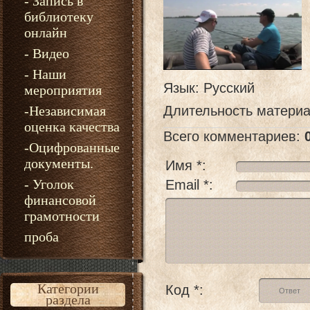
- Запись в
библиотеку
онлайн
- Видео
- Наши
Язык
: Русский
мероприятия
-Независимая
Длительность матери
оценка качества
Всего комментариев
:
-Оцифрованные
документы.
Имя *:
- Уголок
Email *:
финансовой
грамотности
проба
Категории
Код *:
раздела