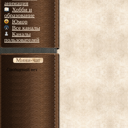
анимация
Хобби и
образование
Юмор
Все каналы
Каналы
пользователей
Мини-чат