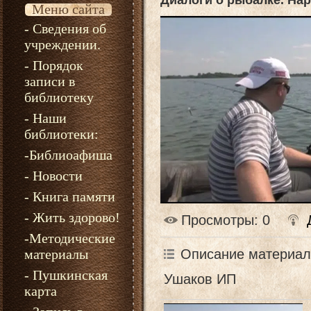
Диалоги о рыбалке. На
Меню сайта
- Сведения об
учреждении.
- Порядок
записи в
библиотеку
- Наши
библиотеки:
-Библиоафиша
- Новости
- Книга памяти
- Жить здорово!
Просмотры
: 0
-Методические
Описание материал
материалы
- Пушкинская
Ушаков ИП
карта