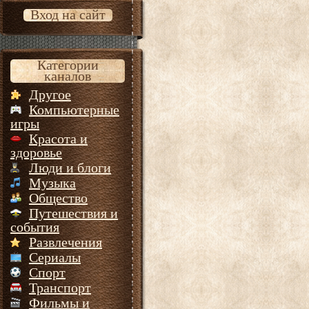
Вход на сайт
Категории
каналов
Другое
Компьютерные
игры
Красота и
здоровье
Люди и блоги
Музыка
Общество
Путешествия и
события
Развлечения
Сериалы
Спорт
Транспорт
Фильмы и