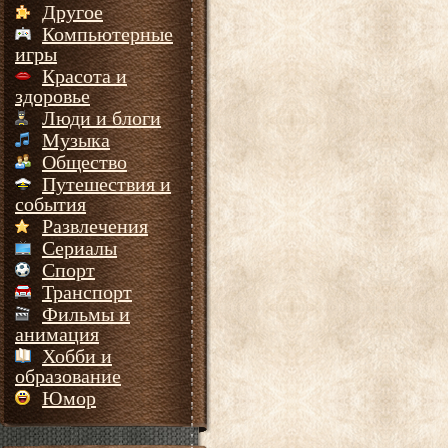
Другое
Компьютерные
игры
Красота и
здоровье
Люди и блоги
Музыка
Общество
Путешествия и
события
Развлечения
Сериалы
Спорт
Транспорт
Фильмы и
анимация
Хобби и
образование
Юмор