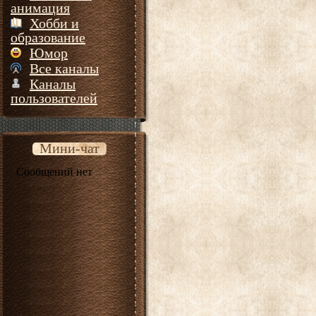
анимация
Хобби и
образование
Юмор
Все каналы
Каналы
пользователей
Мини-чат