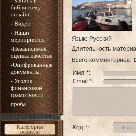
- Запись в
библиотеку
онлайн
- Видео
- Наши
Язык
: Русский
мероприятия
-Независимая
Длительность матери
оценка качества
Всего комментариев
:
-Оцифрованные
документы.
Имя *:
- Уголок
Email *:
финансовой
грамотности
проба
Категории
Код *:
раздела