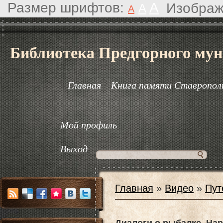
Размер шрифтов:
A
Изображ
A
A
Библиотека Предгорного мун
Главная
Книга памяти Ставрополь
Мой профиль
Выход
Главная
»
Видео
»
Пут