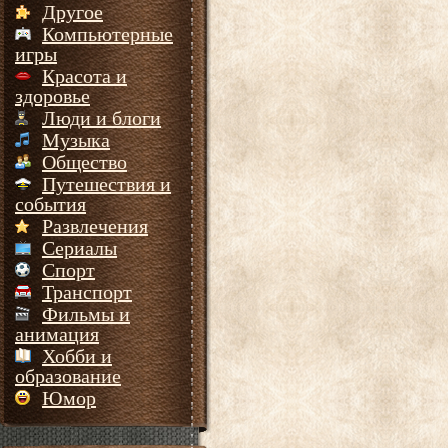
Другое
Компьютерные
игры
Красота и
здоровье
Люди и блоги
Музыка
Общество
Путешествия и
события
Развлечения
Сериалы
Спорт
Транспорт
Фильмы и
анимация
Хобби и
образование
Юмор