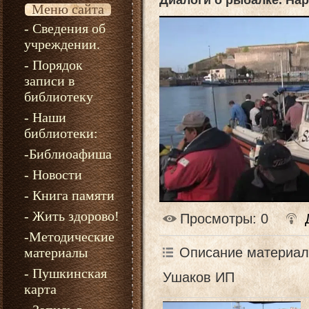
Диалоги о рыбалке. На
Меню сайта
- Сведения об
учреждении.
- Порядок
записи в
библиотеку
- Наши
библиотеки:
-Библиоафиша
- Новости
- Книга памяти
- Жить здорово!
Просмотры
: 0
-Методические
Описание материал
материалы
- Пушкинская
Ушаков ИП
карта