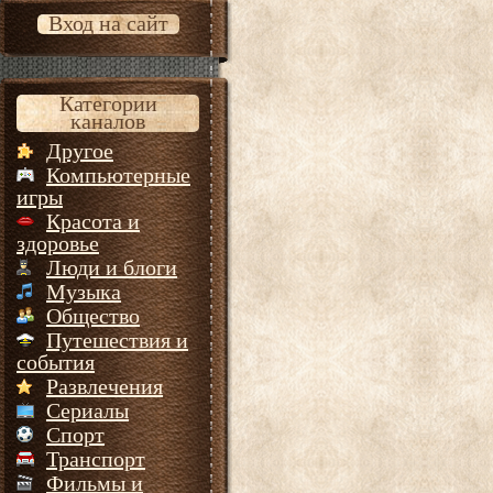
Вход на сайт
Категории
каналов
Другое
Компьютерные
игры
Красота и
здоровье
Люди и блоги
Музыка
Общество
Путешествия и
события
Развлечения
Сериалы
Спорт
Транспорт
Фильмы и