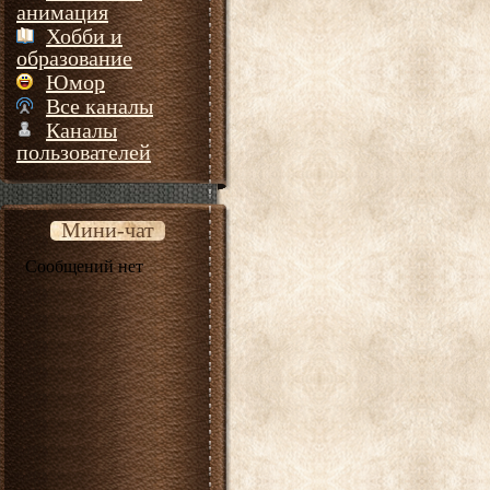
анимация
Хобби и
образование
Юмор
Все каналы
Каналы
пользователей
Мини-чат