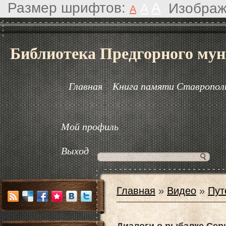
Размер шрифтов:
A
Изображ
A
A
Библиотека Предгорного мун
Главная
Книга памяти Ставрополь
Мой профиль
Выход
Главная
»
Видео
»
Пут