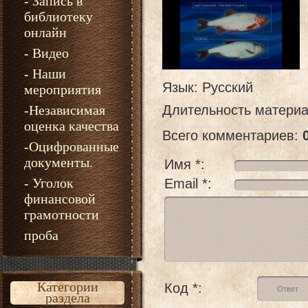
- Запись в
библиотеку
онлайн
- Видео
- Наши
Язык
: Русский
мероприятия
-Независимая
Длительность матери
оценка качества
Всего комментариев
:
-Оцифрованные
документы.
Имя *:
- Уголок
Email *:
финансовой
грамотности
проба
Категории
Код *:
раздела