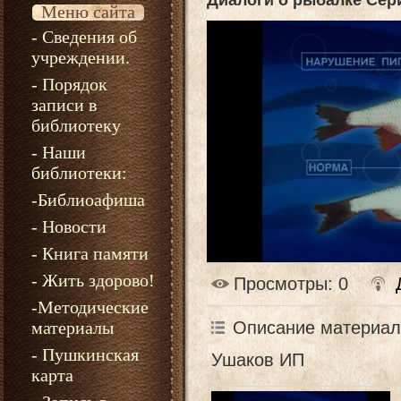
Диалоги о рыбалке Сер
Меню сайта
- Сведения об
учреждении.
- Порядок
записи в
библиотеку
- Наши
библиотеки:
-Библиоафиша
- Новости
- Книга памяти
- Жить здорово!
Просмотры
: 0
-Методические
Описание материал
материалы
- Пушкинская
Ушаков ИП
карта