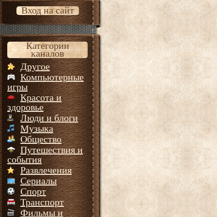
Вход на сайт
Категории
каналов
Другое
Компьютерные
игры
Красота и
здоровье
Люди и блоги
Музыка
Общество
Путешествия и
события
Развлечения
Сериалы
Спорт
Транспорт
Фильмы и