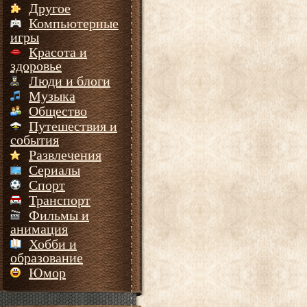
Другое
Компьютерные
игры
Красота и
здоровье
Люди и блоги
Музыка
Общество
Путешествия и
события
Развлечения
Сериалы
Спорт
Транспорт
Фильмы и
анимация
Хобби и
образование
Юмор