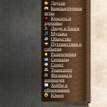
Другое
Компьютерные
игры
Красота и
здоровье
Люди и блоги
Музыка
Общество
Путешествия и
события
Развлечения
Сериалы
Спорт
Транспорт
Фильмы и
анимация
Хобби и
образование
Юмор