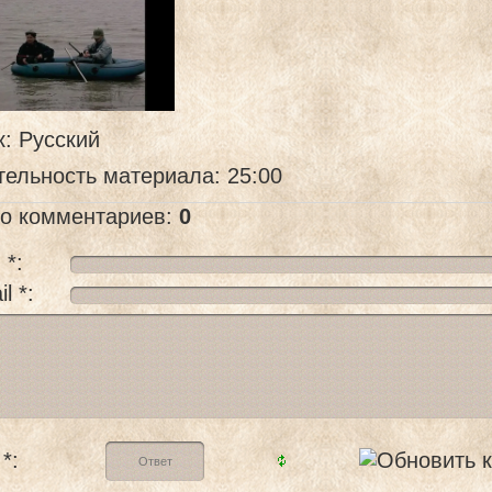
к
: Русский
тельность материала
: 25:00
го комментариев
:
0
 *:
l *:
*: