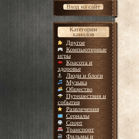
Вход на сайт
Категории
каналов
Другое
Компьютерные
игры
Красота и
здоровье
Люди и блоги
Музыка
Общество
Путешествия и
события
Развлечения
Сериалы
Спорт
Транспорт
Фильмы и