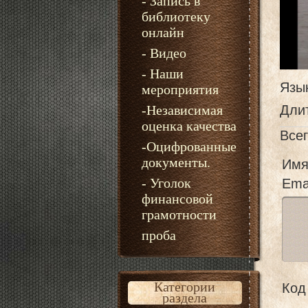
- Запись в
библиотеку
онлайн
- Видео
- Наши
Язы
мероприятия
-Независимая
Дли
оценка качества
Все
-Оцифрованные
документы.
Имя
- Уголок
Emai
финансовой
грамотности
проба
Категории
Код 
раздела