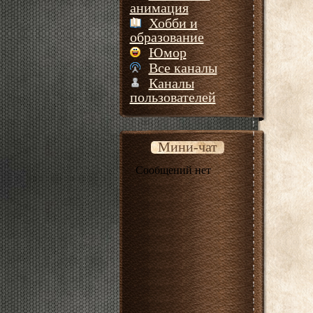
анимация
Хобби и
образование
Юмор
Все каналы
Каналы
пользователей
Мини-чат