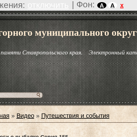
|
Фон:
жения:
отключить
x
A
A
горного муниципального округ
 памяти Ставропольского края.
Электронный кат
ная
»
Видео
»
Путешествия и события