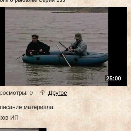
оги о рыбалке Серия 155
25:00
росмотры
: 0
Другое
писание материала
:
ков ИП