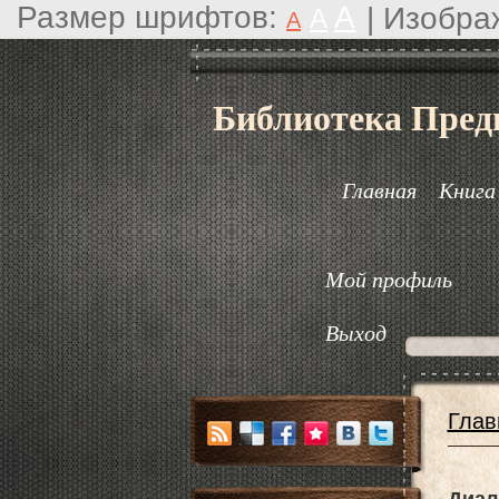
Размер шрифтов:
A
|
Изобра
A
A
Библиотека Пред
Главная
Книга
Мой профиль
Выход
Глав