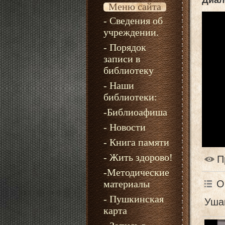
Диал
Меню сайта
- Сведения об
учреждении.
- Порядок
записи в
библиотеку
- Наши
библиотеки:
-Библиоафиша
- Новости
- Книга памяти
- Жить здорово!
П
-Методические
О
материалы
- Пушкинская
Уша
карта