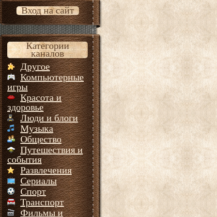
Вход на сайт
Категории
каналов
Другое
Компьютерные
игры
Красота и
здоровье
Люди и блоги
Музыка
Общество
Путешествия и
события
Развлечения
Сериалы
Спорт
Транспорт
Фильмы и