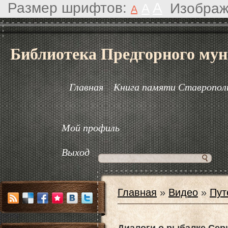
Размер шрифтов:
A
Изображ
A
A
Библиотека Предгорного мун
Главная
Книга памяти Ставрополь
Мой профиль
Выход
Главная
»
Видео
»
Пут