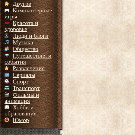
Другое
Компьютерные
игры
Красота и
здоровье
Люди и блоги
Музыка
Общество
Путешествия и
события
Развлечения
Сериалы
Спорт
Транспорт
Фильмы и
анимация
Хобби и
образование
Юмор