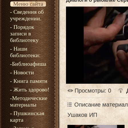
Диалоги о рыбалке Сер
Меню сайта
- Сведения об
учреждении.
- Порядок
записи в
библиотеку
- Наши
библиотеки:
-Библиоафиша
- Новости
- Книга памяти
- Жить здорово!
Просмотры
: 0
-Методические
Описание материал
материалы
- Пушкинская
Ушаков ИП
карта