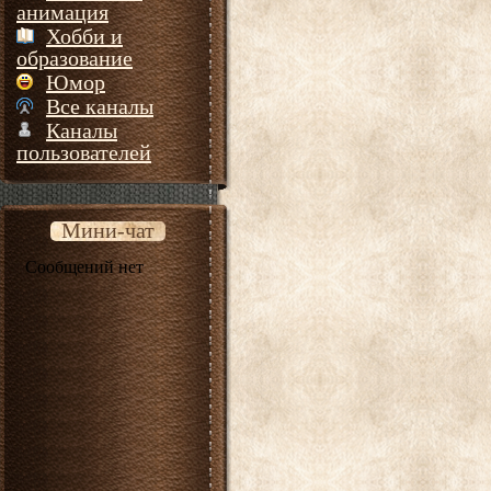
анимация
Хобби и
образование
Юмор
Все каналы
Каналы
пользователей
Мини-чат