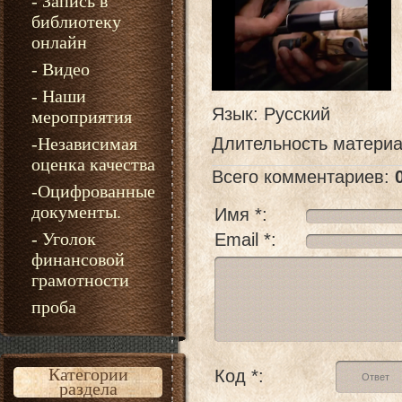
- Запись в
библиотеку
онлайн
- Видео
- Наши
Язык
: Русский
мероприятия
-Независимая
Длительность матери
оценка качества
Всего комментариев
:
-Оцифрованные
документы.
Имя *:
- Уголок
Email *:
финансовой
грамотности
проба
Категории
Код *:
раздела