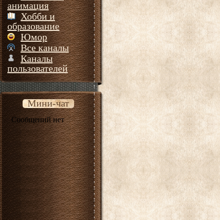
анимация
Хобби и
образование
Юмор
Все каналы
Каналы
пользователей
Мини-чат