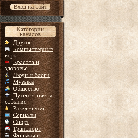
Вход на сайт
Категории
каналов
Другое
Компьютерные
игры
Красота и
здоровье
Люди и блоги
Музыка
Общество
Путешествия и
события
Развлечения
Сериалы
Спорт
Транспорт
Фильмы и