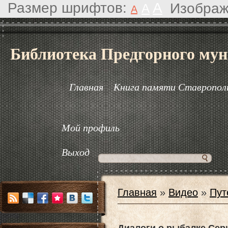
Размер шрифтов:
A
Изображ
A
A
Библиотека Предгорного мун
Главная
Книга памяти Ставрополь
Мой профиль
Выход
Главная
»
Видео
»
Пут