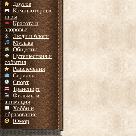
Другое
Компьютерные
игры
Красота и
здоровье
Люди и блоги
Музыка
Общество
Путешествия и
события
Развлечения
Сериалы
Спорт
Транспорт
Фильмы и
анимация
Хобби и
образование
Юмор