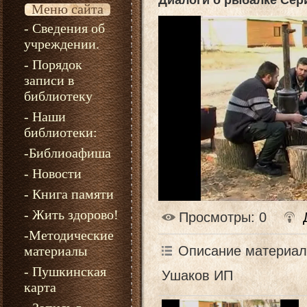
Диалоги о рыбалке Сер
Меню сайта
- Сведения об
учреждении.
- Порядок
записи в
библиотеку
- Наши
библиотеки:
-Библиоафиша
- Новости
- Книга памяти
- Жить здорово!
Просмотры
: 0
-Методические
Описание материал
материалы
- Пушкинская
Ушаков ИП
карта