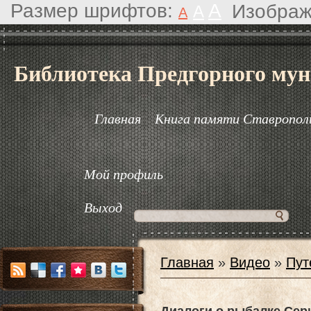
Размер шрифтов:
A
Изображ
A
A
Библиотека Предгорного мун
Главная
Книга памяти Ставрополь
Мой профиль
Выход
Главная
»
Видео
»
Пут