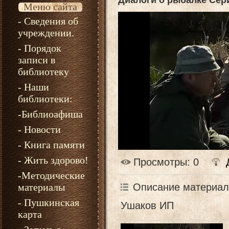
Диалоги о рыбалке Сер
Меню сайта
- Сведения об
учреждении.
- Порядок
записи в
библиотеку
- Наши
библиотеки:
-Библиоафиша
- Новости
- Книга памяти
- Жить здорово!
Просмотры
: 0
-Методические
Описание материал
материалы
- Пушкинская
Ушаков ИП
карта