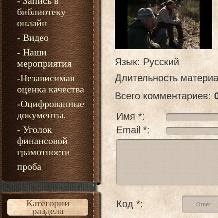
- Запись в
библиотеку
онлайн
- Видео
- Наши
Язык
: Русский
мероприятия
-Независимая
Длительность матери
оценка качества
Всего комментариев
:
-Оцифрованные
документы.
Имя *:
- Уголок
Email *:
финансовой
грамотности
проба
Категории
Код *:
раздела