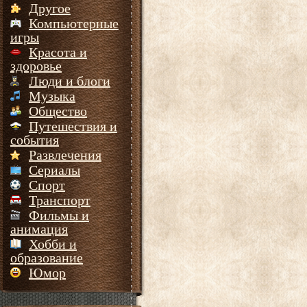
Другое
Компьютерные
игры
Красота и
здоровье
Люди и блоги
Музыка
Общество
Путешествия и
события
Развлечения
Сериалы
Спорт
Транспорт
Фильмы и
анимация
Хобби и
образование
Юмор