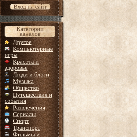
Вход на сайт
Категории
каналов
Другое
Компьютерные
игры
Красота и
здоровье
Люди и блоги
Музыка
Общество
Путешествия и
события
Развлечения
Сериалы
Спорт
Транспорт
Фильмы и