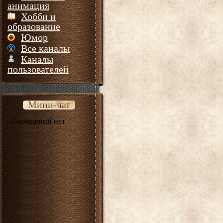
анимация
Хобби и
образование
Юмор
Все каналы
Каналы
пользователей
Мини-чат