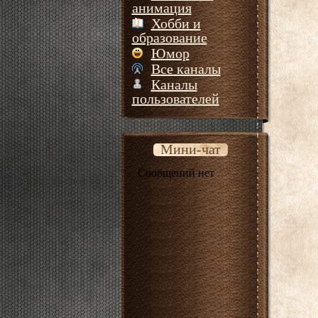
анимация
Хобби и
образование
Юмор
Все каналы
Каналы
пользователей
Мини-чат