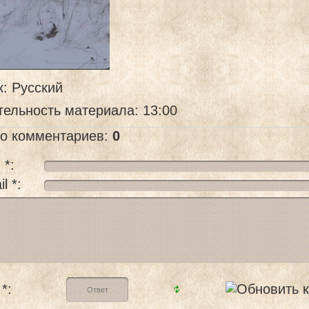
к
: Русский
тельность материала
: 13:00
го комментариев
:
0
 *:
l *:
*: