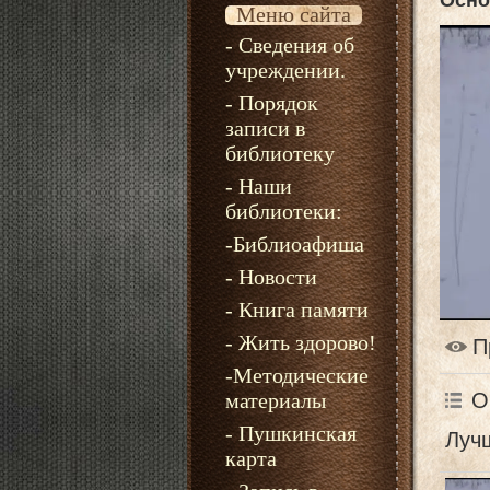
Осно
Меню сайта
- Сведения об
учреждении.
- Порядок
записи в
библиотеку
- Наши
библиотеки:
-Библиоафиша
- Новости
- Книга памяти
- Жить здорово!
П
-Методические
О
материалы
- Пушкинская
Лучш
карта