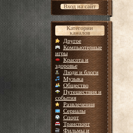
Вход на сайт
Категории
каналов
Другое
Компьютерные
игры
Красота и
здоровье
Люди и блоги
Музыка
Общество
Путешествия и
события
Развлечения
Сериалы
Спорт
Транспорт
Фильмы и