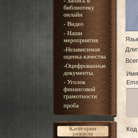
- Запись в
библиотеку
онлайн
- Видео
- Наши
Язы
мероприятия
-Независимая
Дли
оценка качества
Все
-Оцифрованные
документы.
Имя
- Уголок
Emai
финансовой
грамотности
проба
Категории
Код 
раздела