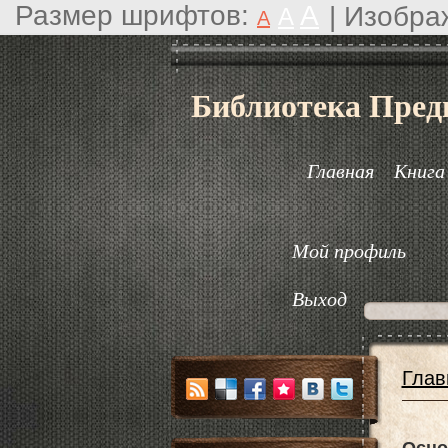
Размер шрифтов:
A
|
Изобра
A
A
Библиотека Пред
Главная
Книга
Мой профиль
Выход
Глав