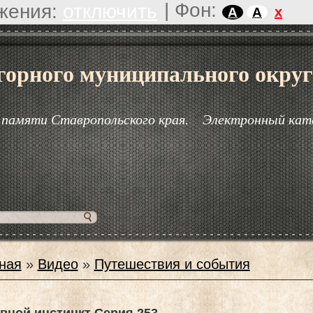
|
Фон:
жения:
отключить
x
A
A
горного муниципального округ
 памяти Ставропольского края.
Электронный кат
ная
»
Видео
»
Путешествия и события