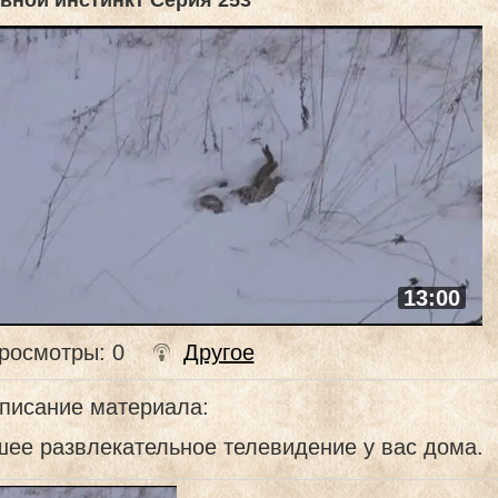
вной инстинкт Серия 253
13:00
росмотры
: 0
Другое
писание материала
:
ее развлекательное телевидение у вас дома.