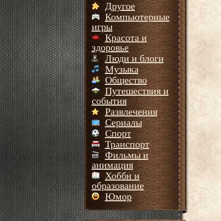
Другое
Компьютерные
игры
Красота и
здоровье
Люди и блоги
Музыка
Общество
Путешествия и
события
Развлечения
Сериалы
Спорт
Транспорт
Фильмы и
анимация
Хобби и
образование
Юмор