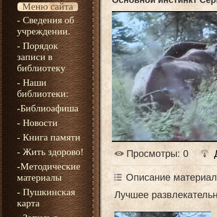
Основной инстинкт Сер
Меню сайта
- Сведения об
учреждении.
- Порядок
записи в
библиотеку
- Наши
библиотеки:
-Библиоафиша
- Новости
- Книга памяти
- Жить здорово!
Просмотры
: 0
-Методические
Описание материал
материалы
- Пушкинская
Лучшее развлекательн
карта