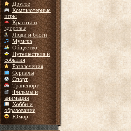
Другое
Компьютерные
игры
Красота и
здоровье
Люди и блоги
Музыка
Общество
Путешествия и
события
Развлечения
Сериалы
Спорт
Транспорт
Фильмы и
анимация
Хобби и
образование
Юмор