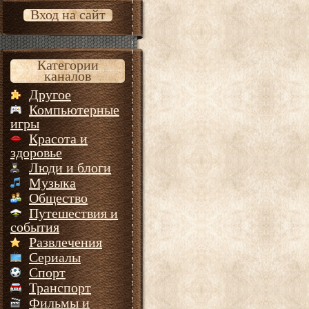
Вход на сайт
Категории
каналов
Другое
Компьютерные
игры
Красота и
здоровье
Люди и блоги
Музыка
Общество
Путешествия и
события
Развлечения
Сериалы
Спорт
Транспорт
Фильмы и