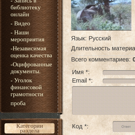
- Запись в
библиотеку
онлайн
- Видео
- Наши
Язык
: Русский
мероприятия
-Независимая
Длительность матери
оценка качества
Всего комментариев
:
-Оцифрованные
документы.
Имя *:
- Уголок
Email *:
финансовой
грамотности
проба
Категории
Код *:
раздела