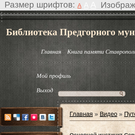
Размер шрифтов:
A
Изображ
A
A
Библиотека Предгорного мун
Главная
Книга памяти Ставрополь
Мой профиль
Выход
Главная
»
Видео
»
Пут