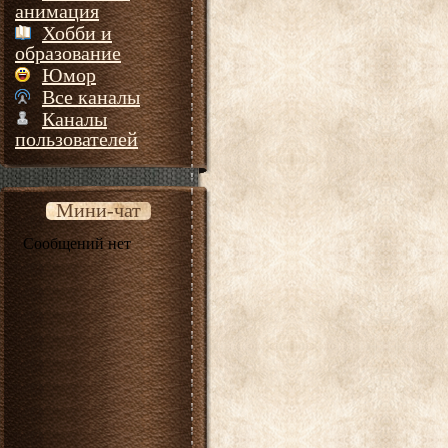
анимация
Хобби и
образование
Юмор
Все каналы
Каналы
пользователей
Мини-чат