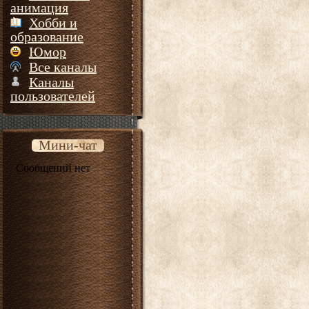
анимация
Хобби и
образование
Юмор
Все каналы
Каналы
пользователей
Мини-чат