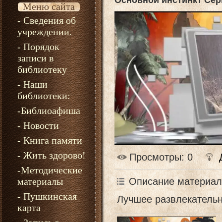
Основной инстинкт Сер
Меню сайта
- Сведения об
учреждении.
- Порядок
записи в
библиотеку
- Наши
библиотеки:
-Библиоафиша
- Новости
- Книга памяти
- Жить здорово!
Просмотры
: 0
-Методические
Описание материал
материалы
- Пушкинская
Лучшее развлекательн
карта