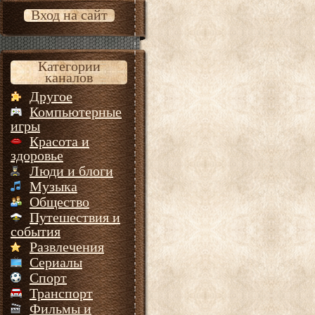
Вход на сайт
Категории
каналов
Другое
Компьютерные
игры
Красота и
здоровье
Люди и блоги
Музыка
Общество
Путешествия и
события
Развлечения
Сериалы
Спорт
Транспорт
Фильмы и