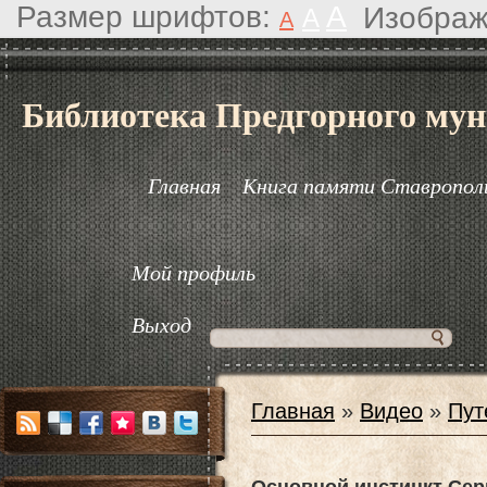
Размер шрифтов:
A
Изображ
A
A
Библиотека Предгорного мун
Главная
Книга памяти Ставрополь
Мой профиль
Выход
Главная
»
Видео
»
Пут