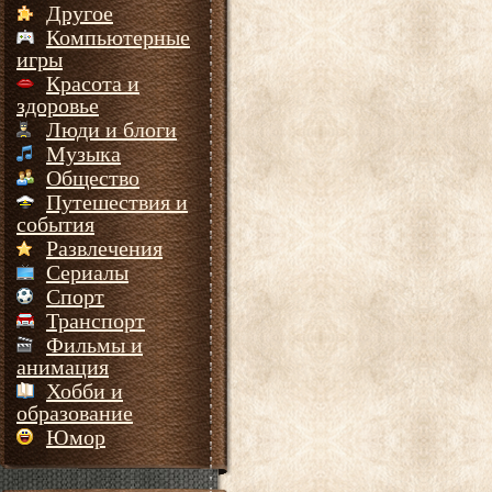
Другое
Компьютерные
игры
Красота и
здоровье
Люди и блоги
Музыка
Общество
Путешествия и
события
Развлечения
Сериалы
Спорт
Транспорт
Фильмы и
анимация
Хобби и
образование
Юмор