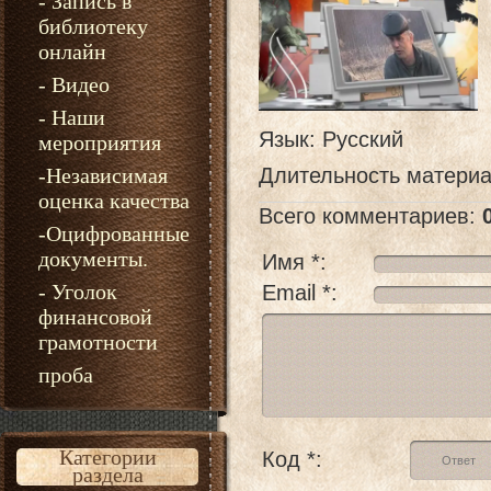
- Запись в
библиотеку
онлайн
- Видео
- Наши
Язык
: Русский
мероприятия
-Независимая
Длительность матери
оценка качества
Всего комментариев
:
-Оцифрованные
документы.
Имя *:
- Уголок
Email *:
финансовой
грамотности
проба
Категории
Код *:
раздела