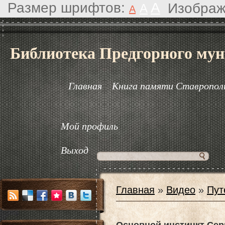
Размер шрифтов:
A
Изображ
A
A
Библиотека Предгорного мун
Главная
Книга памяти Ставрополь
Мой профиль
Выход
Главная
»
Видео
»
Пут