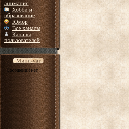
анимация
Хобби и
образование
Юмор
Все каналы
Каналы
пользователей
Мини-чат