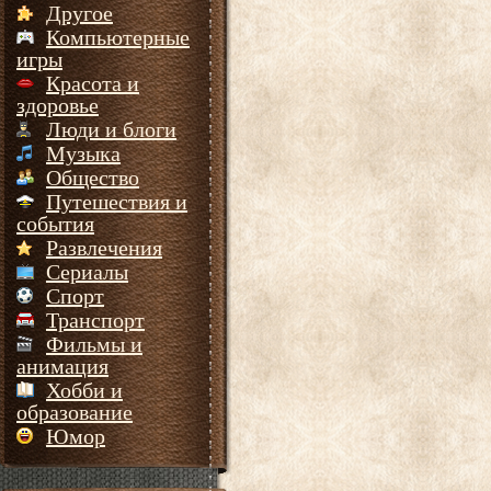
Другое
Компьютерные
игры
Красота и
здоровье
Люди и блоги
Музыка
Общество
Путешествия и
события
Развлечения
Сериалы
Спорт
Транспорт
Фильмы и
анимация
Хобби и
образование
Юмор