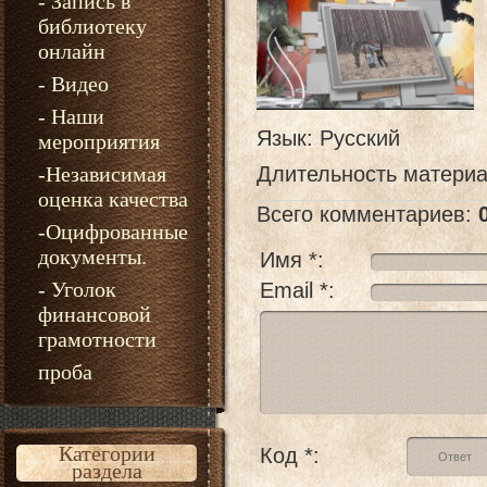
- Запись в
библиотеку
онлайн
- Видео
- Наши
Язык
: Русский
мероприятия
-Независимая
Длительность матери
оценка качества
Всего комментариев
:
-Оцифрованные
документы.
Имя *:
- Уголок
Email *:
финансовой
грамотности
проба
Категории
Код *:
раздела