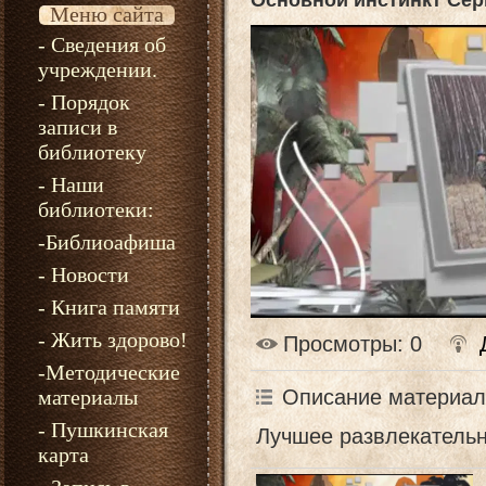
Основной инстинкт Сер
Меню сайта
- Сведения об
учреждении.
- Порядок
записи в
библиотеку
- Наши
библиотеки:
-Библиоафиша
- Новости
- Книга памяти
- Жить здорово!
Просмотры
: 0
-Методические
Описание материал
материалы
- Пушкинская
Лучшее развлекательн
карта