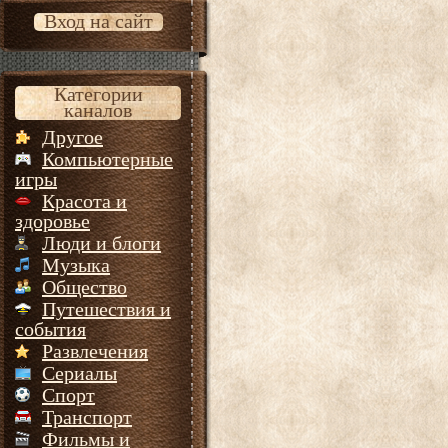
Вход на сайт
Категории
каналов
Другое
Компьютерные
игры
Красота и
здоровье
Люди и блоги
Музыка
Общество
Путешествия и
события
Развлечения
Сериалы
Спорт
Транспорт
Фильмы и