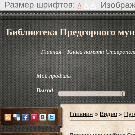
Размер шрифтов:
A
Изображ
A
A
Библиотека Предгорного мун
Главная
Книга памяти Ставрополь
Мой профиль
Выход
Главная
»
Видео
»
Пут