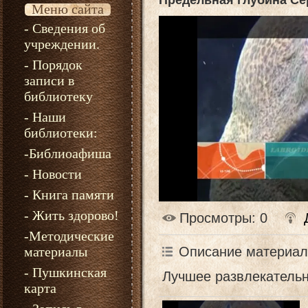
Предельная глубина Се
Меню сайта
- Сведения об
учреждении.
- Порядок
записи в
библиотеку
- Наши
библиотеки:
-Библиоафиша
- Новости
- Книга памяти
- Жить здорово!
Просмотры
: 0
-Методические
Описание материал
материалы
- Пушкинская
Лучшее развлекательн
карта