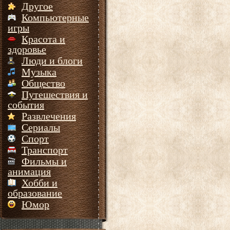
Другое
Компьютерные
игры
Красота и
здоровье
Люди и блоги
Музыка
Общество
Путешествия и
события
Развлечения
Сериалы
Спорт
Транспорт
Фильмы и
анимация
Хобби и
образование
Юмор