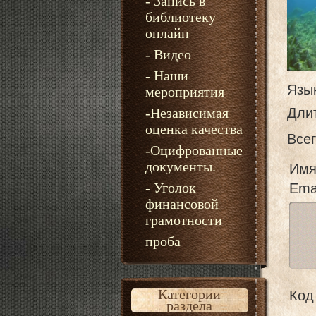
- Запись в
библиотеку
онлайн
- Видео
- Наши
Язы
мероприятия
-Независимая
Дли
оценка качества
Все
-Оцифрованные
документы.
Имя
- Уголок
Emai
финансовой
грамотности
проба
Категории
Код 
раздела