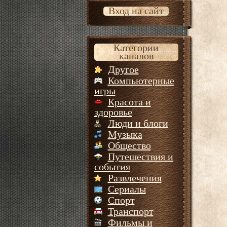
Вход на сайт
Категории
каналов
Другое
Компьютерные
игры
Красота и
здоровье
Люди и блоги
Музыка
Общество
Путешествия и
события
Развлечения
Сериалы
Спорт
Транспорт
Фильмы и