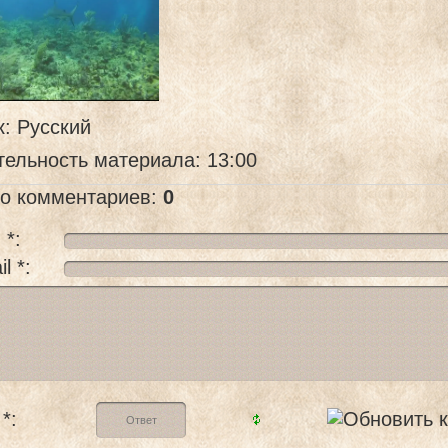
к
: Русский
тельность материала
: 13:00
го комментариев
:
0
 *:
l *:
*: