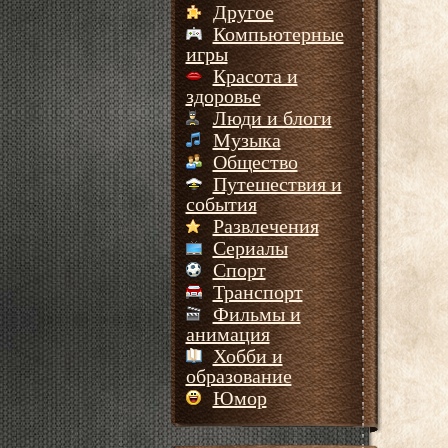
Другое
Компьютерные
игры
Красота и
здоровье
Люди и блоги
Музыка
Общество
Путешествия и
события
Развлечения
Сериалы
Спорт
Транспорт
Фильмы и
анимация
Хобби и
образование
Юмор