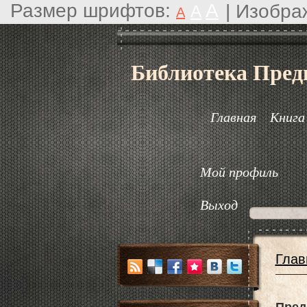
Размер шрифтов:
A
|
Изобра
A
A
Библиотека Пред
Главная
Книга
Мой профиль
Выход
Глав