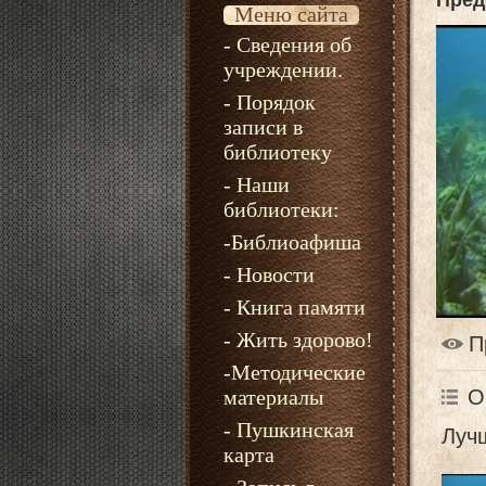
Пред
Меню сайта
- Сведения об
учреждении.
- Порядок
записи в
библиотеку
- Наши
библиотеки:
-Библиоафиша
- Новости
- Книга памяти
- Жить здорово!
П
-Методические
О
материалы
- Пушкинская
Лучш
карта