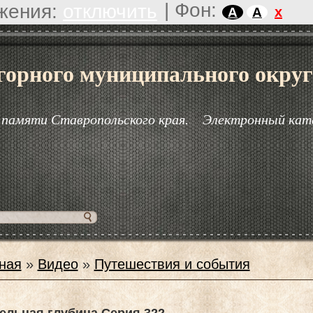
|
Фон:
жения:
отключить
x
A
A
горного муниципального округ
 памяти Ставропольского края.
Электронный кат
ная
»
Видео
»
Путешествия и события