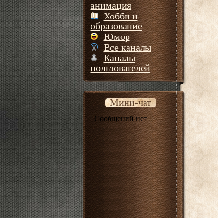
анимация
Хобби и
образование
Юмор
Все каналы
Каналы
пользователей
Мини-чат