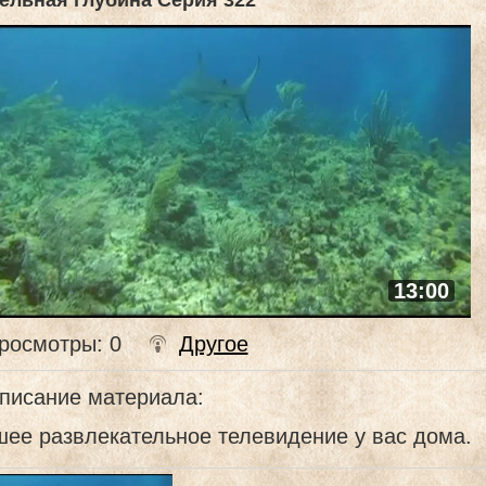
ельная глубина Серия 322
13:00
росмотры
: 0
Другое
писание материала
:
ее развлекательное телевидение у вас дома.