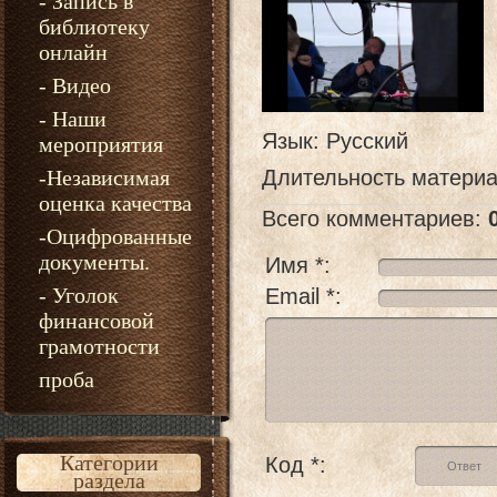
- Запись в
библиотеку
онлайн
- Видео
- Наши
Язык
: Русский
мероприятия
-Независимая
Длительность матери
оценка качества
Всего комментариев
:
-Оцифрованные
документы.
Имя *:
- Уголок
Email *:
финансовой
грамотности
проба
Категории
Код *:
раздела