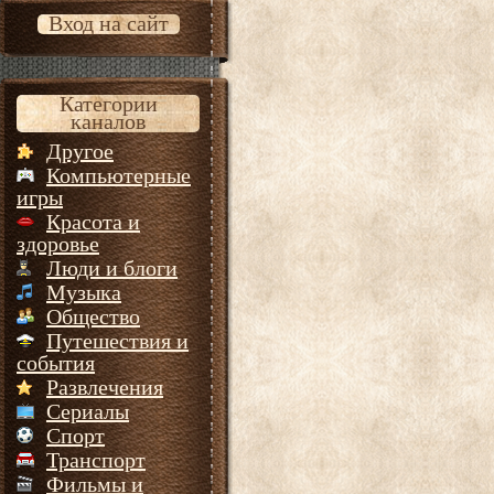
Вход на сайт
Категории
каналов
Другое
Компьютерные
игры
Красота и
здоровье
Люди и блоги
Музыка
Общество
Путешествия и
события
Развлечения
Сериалы
Спорт
Транспорт
Фильмы и