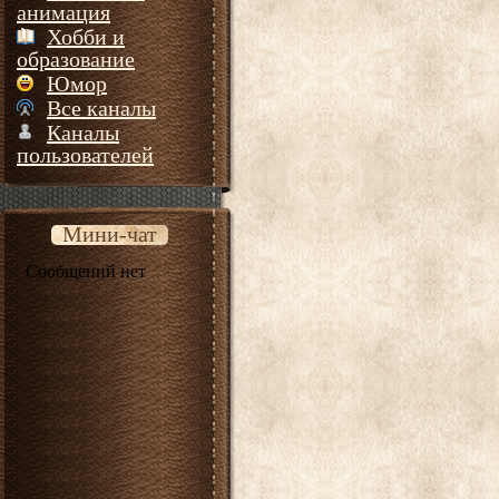
анимация
Хобби и
образование
Юмор
Все каналы
Каналы
пользователей
Мини-чат