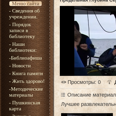
Предельная глубина Се
Меню сайта
- Сведения об
учреждении.
- Порядок
записи в
библиотеку
- Наши
библиотеки:
-Библиоафиша
- Новости
- Книга памяти
- Жить здорово!
Просмотры
: 0
-Методические
Описание материал
материалы
- Пушкинская
Лучшее развлекательн
карта