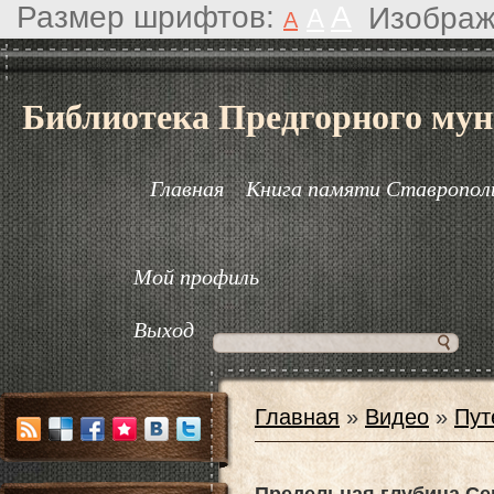
Размер шрифтов:
A
Изображ
A
A
Библиотека Предгорного мун
Главная
Книга памяти Ставрополь
Мой профиль
Выход
Главная
»
Видео
»
Пут