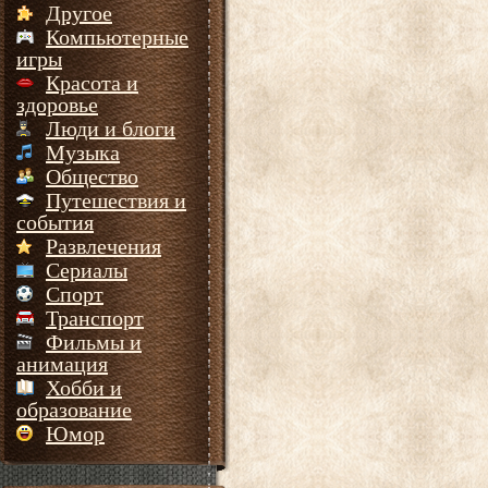
Другое
Компьютерные
игры
Красота и
здоровье
Люди и блоги
Музыка
Общество
Путешествия и
события
Развлечения
Сериалы
Спорт
Транспорт
Фильмы и
анимация
Хобби и
образование
Юмор