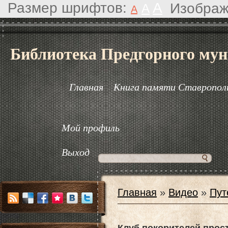
Размер шрифтов:
A
Изображ
A
A
Библиотека Предгорного мун
Главная
Книга памяти Ставрополь
Мой профиль
Выход
Главная
»
Видео
»
Пут