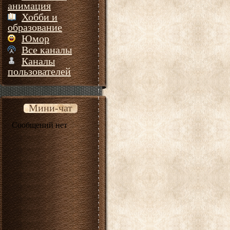
анимация
Хобби и
образование
Юмор
Все каналы
Каналы
пользователей
Мини-чат