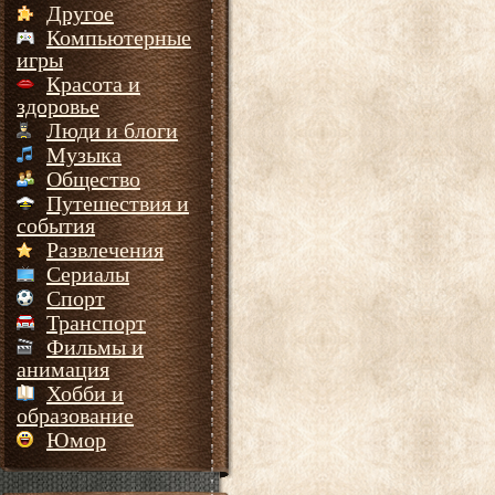
Другое
Компьютерные
игры
Красота и
здоровье
Люди и блоги
Музыка
Общество
Путешествия и
события
Развлечения
Сериалы
Спорт
Транспорт
Фильмы и
анимация
Хобби и
образование
Юмор