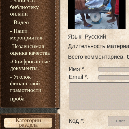
- Запись в
библиотеку
онлайн
- Видео
- Наши
Язык
: Русский
мероприятия
-Независимая
Длительность матери
оценка качества
Всего комментариев
:
-Оцифрованные
документы.
Имя *:
- Уголок
Email *:
финансовой
грамотности
проба
Категории
Код *:
раздела