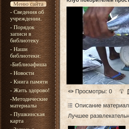
Клуб покорителей прос
Меню сайта
- Сведения об
учреждении.
- Порядок
записи в
библиотеку
- Наши
библиотеки:
-Библиоафиша
- Новости
- Книга памяти
- Жить здорово!
Просмотры
: 0
-Методические
Описание материал
материалы
- Пушкинская
Лучшее развлекательн
карта