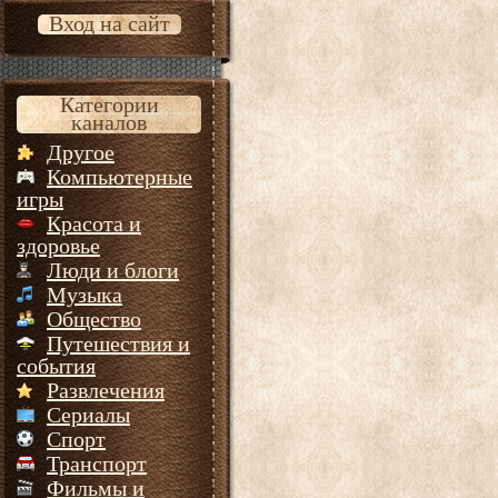
Вход на сайт
Категории
каналов
Другое
Компьютерные
игры
Красота и
здоровье
Люди и блоги
Музыка
Общество
Путешествия и
события
Развлечения
Сериалы
Спорт
Транспорт
Фильмы и