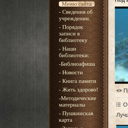
Под 
Меню сайта
- Сведения об
учреждении.
- Порядок
записи в
библиотеку
- Наши
библиотеки:
-Библиоафиша
- Новости
- Книга памяти
- Жить здорово!
П
-Методические
О
материалы
- Пушкинская
Лучш
карта