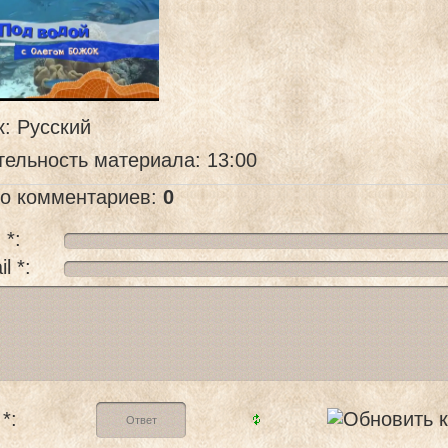
к
: Русский
тельность материала
: 13:00
го комментариев
:
0
 *:
l *:
*: