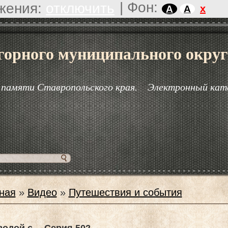
|
Фон:
жения:
отключить
x
A
A
горного муниципального округ
 памяти Ставропольского края.
Электронный кат
ная
»
Видео
»
Путешествия и события