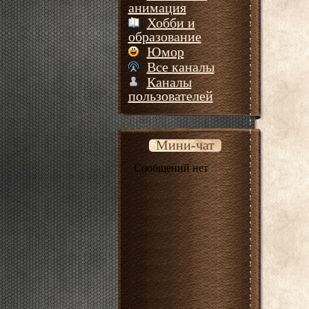
анимация
Хобби и
образование
Юмор
Все каналы
Каналы
пользователей
Мини-чат