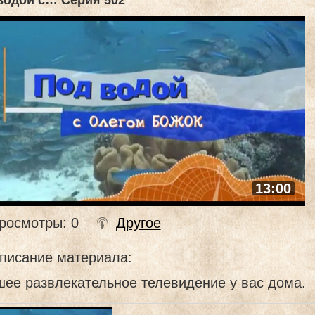
водой с… Серия 502
13:00
росмотры
: 0
Другое
писание материала
:
ее развлекательное телевидение у вас дома.