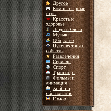
Другое
Компьютерные
игры
Красота и
здоровье
Люди и блоги
Музыка
Общество
Путешествия и
события
Развлечения
Сериалы
Спорт
Транспорт
Фильмы и
анимация
Хобби и
образование
Юмор