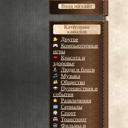
Вход на сайт
Категории
каналов
Другое
Компьютерные
игры
Красота и
здоровье
Люди и блоги
Музыка
Общество
Путешествия и
события
Развлечения
Сериалы
Спорт
Транспорт
Фильмы и