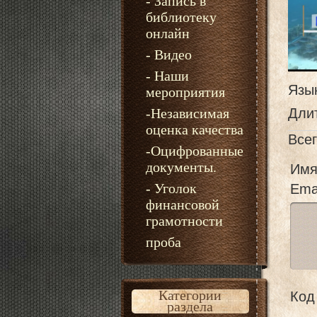
- Запись в
библиотеку
онлайн
- Видео
- Наши
Язы
мероприятия
-Независимая
Дли
оценка качества
Все
-Оцифрованные
документы.
Имя
- Уголок
Emai
финансовой
грамотности
проба
Категории
Код 
раздела