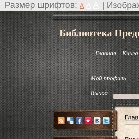
Размер шрифтов:
A
|
Изобра
A
A
Библиотека Пред
Главная
Книга
Мой профиль
Выход
Глав