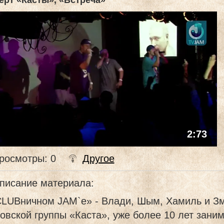
ерт «Касты», «Встреча»
2:73
росмотры
: 0
Другое
писание материала
:
CLUBничном JAM`е» - Влади, Шым, Хамиль и Зм
овской группы «Каста», уже более 10 лет зан