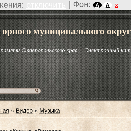
|
Фон:
жения:
отключить
x
A
A
горного муниципального округ
 памяти Ставропольского края.
Электронный кат
ная
»
Видео
»
Музыка