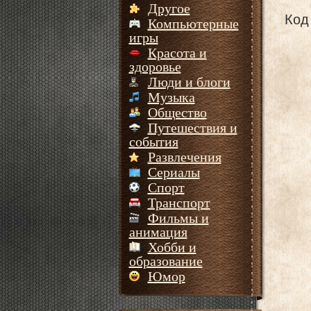
Другое
Код 
Компьютерные
игры
Красота и
здоровье
Люди и блоги
Музыка
Общество
Путешествия и
события
Развлечения
Сериалы
Спорт
Транспорт
Фильмы и
анимация
Хобби и
образование
Юмор