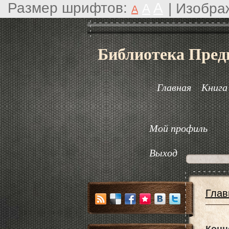
Размер шрифтов:
A
|
Изобра
A
A
Библиотека Пред
Главная
Книга
Мой профиль
Выход
Глав