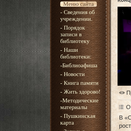
Конц
Меню сайта
- Сведения об
учреждении.
- Порядок
записи в
библиотеку
- Наши
библиотеки:
-Библиоафиша
- Новости
- Книга памяти
- Жить здорово!
П
-Методические
материалы
О
- Пушкинская
В «
карта
рост