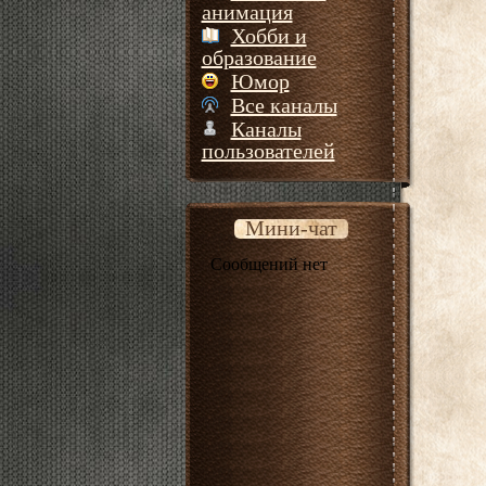
анимация
Хобби и
образование
Юмор
Все каналы
Каналы
пользователей
Мини-чат