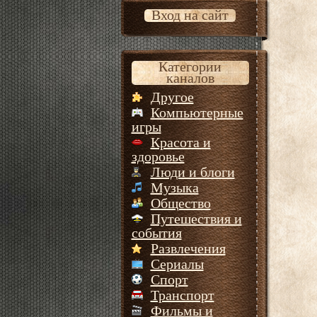
Вход на сайт
Категории
каналов
Другое
Компьютерные
игры
Красота и
здоровье
Люди и блоги
Музыка
Общество
Путешествия и
события
Развлечения
Сериалы
Спорт
Транспорт
Фильмы и