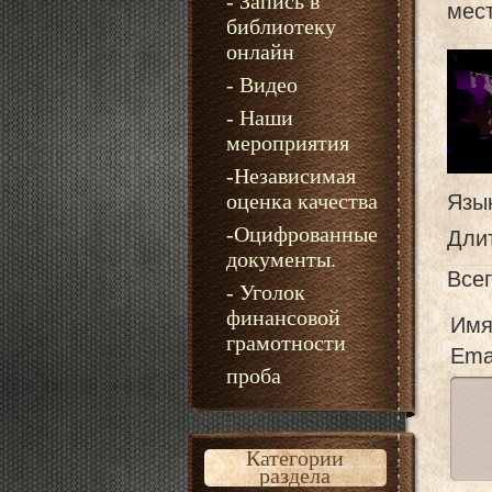
- Запись в
мест
библиотеку
онлайн
- Видео
- Наши
мероприятия
-Независимая
оценка качества
Язы
-Оцифрованные
Дли
документы.
Все
- Уголок
финансовой
Имя
грамотности
Emai
проба
Категории
раздела