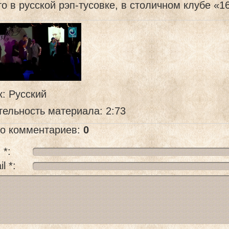
о в русской рэп-тусовке, в столичном клубе «16
к
: Русский
тельность материала
: 2:73
го комментариев
:
0
 *:
l *: