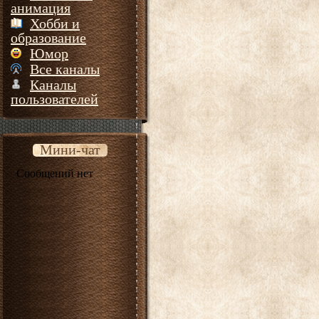
анимация
Хобби и
образование
Юмор
Все каналы
Каналы
пользователей
Мини-чат