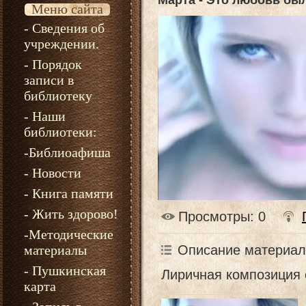
Марта - Это любовь бы
Меню сайта
- Сведения об
учреждении.
- Порядок
записи в
библиотеку
- Наши
библиотеки:
-Библиоафиша
- Новости
- Книга памяти
- Жить здорово!
Просмотры
: 0
-Методические
Описание материал
материалы
- Пушкинская
Лиричная композиция 
карта