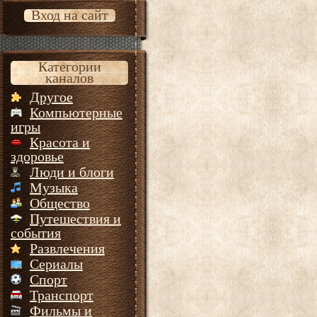
Вход на сайт
Категории
каналов
Другое
Компьютерные
игры
Красота и
здоровье
Люди и блоги
Музыка
Общество
Путешествия и
события
Развлечения
Сериалы
Спорт
Транспорт
Фильмы и