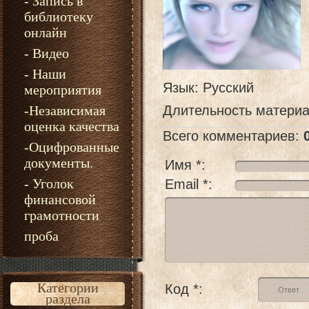
- Запись в
библиотеку
онлайн
- Видео
- Наши
Язык
: Русский
мероприятия
-Независимая
Длительность матери
оценка качества
Всего комментариев
:
-Оцифрованные
документы.
Имя *:
- Уголок
Email *:
финансовой
грамотности
проба
Категории
Код *:
раздела