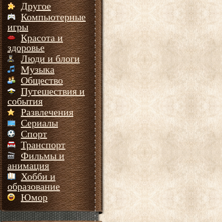
Другое
Компьютерные
игры
Красота и
здоровье
Люди и блоги
Музыка
Общество
Путешествия и
события
Развлечения
Сериалы
Спорт
Транспорт
Фильмы и
анимация
Хобби и
образование
Юмор