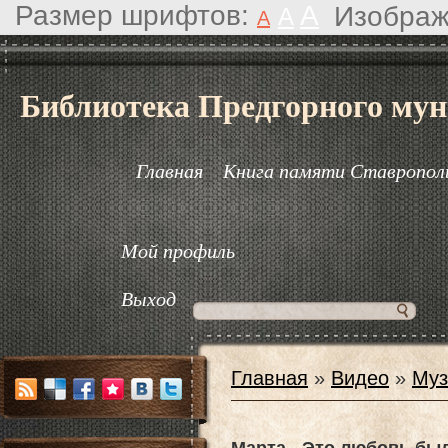
Размер шрифтов:
A
Изображ
A
A
Библиотека Предгорного мун
Главная
Книга памяти Ставрополь
Мой профиль
Выход
Главная
»
Видео
»
Муз