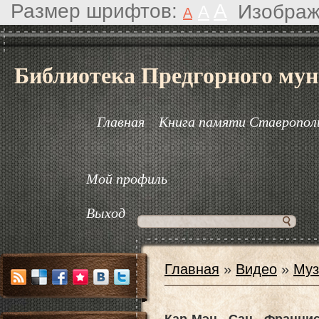
Размер шрифтов:
A
Изображ
A
A
Библиотека Предгорного мун
Главная
Книга памяти Ставрополь
Мой профиль
Выход
Главная
»
Видео
»
Муз