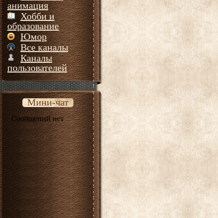
анимация
Хобби и
образование
Юмор
Все каналы
Каналы
пользователей
Мини-чат