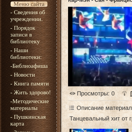
Кар-Мэн - Сан - Франци
Меню сайта
- Сведения об
учреждении.
- Порядок
записи в
библиотеку
- Наши
библиотеки:
-Библиоафиша
- Новости
- Книга памяти
- Жить здорово!
Просмотры
: 0
-Методические
Описание материал
материалы
- Пушкинская
Танцевальный хит от 
карта