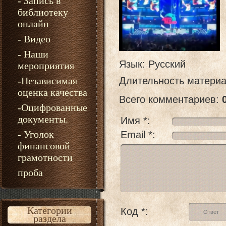
- Запись в
библиотеку
онлайн
- Видео
- Наши
Язык
: Русский
мероприятия
-Независимая
Длительность матери
оценка качества
Всего комментариев
:
-Оцифрованные
документы.
Имя *:
- Уголок
Email *:
финансовой
грамотности
проба
Категории
Код *:
раздела