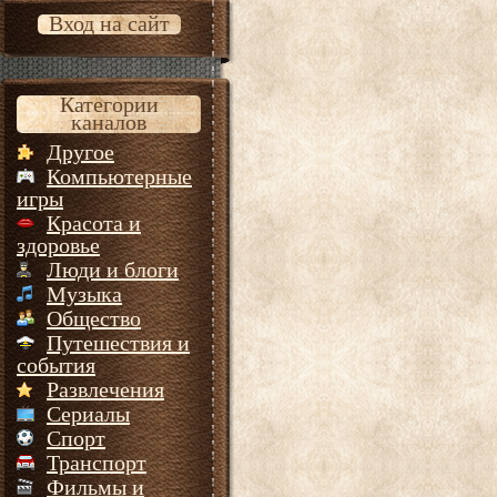
Вход на сайт
Категории
каналов
Другое
Компьютерные
игры
Красота и
здоровье
Люди и блоги
Музыка
Общество
Путешествия и
события
Развлечения
Сериалы
Спорт
Транспорт
Фильмы и