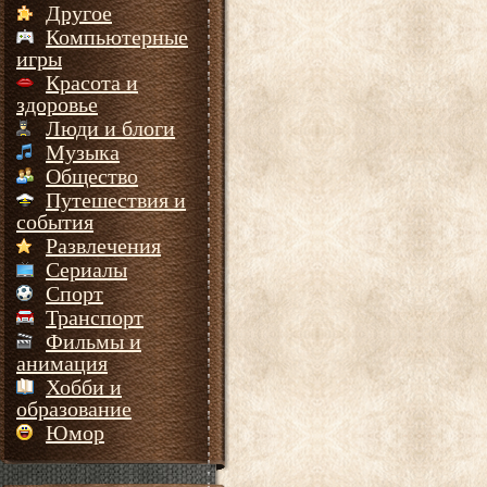
Другое
Компьютерные
игры
Красота и
здоровье
Люди и блоги
Музыка
Общество
Путешествия и
события
Развлечения
Сериалы
Спорт
Транспорт
Фильмы и
анимация
Хобби и
образование
Юмор